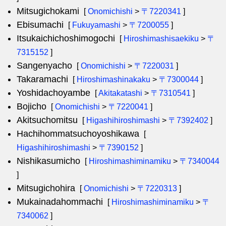
Mitsugichokami
[
Onomichishi
>
〒7220341
]
Ebisumachi
[
Fukuyamashi
>
〒7200055
]
Itsukaichichoshimogochi
[
Hiroshimashisaekiku
>
〒
7315152
]
Sangenyacho
[
Onomichishi
>
〒7220031
]
Takaramachi
[
Hiroshimashinakaku
>
〒7300044
]
Yoshidachoyambe
[
Akitakatashi
>
〒7310541
]
Bojicho
[
Onomichishi
>
〒7220041
]
Akitsuchomitsu
[
Higashihiroshimashi
>
〒7392402
]
Hachihommatsuchoyoshikawa
[
Higashihiroshimashi
>
〒7390152
]
Nishikasumicho
[
Hiroshimashiminamiku
>
〒7340044
]
Mitsugichohira
[
Onomichishi
>
〒7220313
]
Mukainadahommachi
[
Hiroshimashiminamiku
>
〒
7340062
]