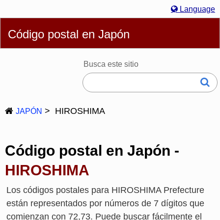
Language
Español
English
简体
繁體
Português
Русский
Código postal en Japón
Deutsch
Français
Bahasa Melayu
한국어
Italiano
日本語
Busca este sitio
HIROSHIMA
JAPÓN
Código postal en Japón -
HIROSHIMA
Los códigos postales para HIROSHIMA Prefecture
están representados por números de 7 dígitos que
comienzan con 72,73. Puede buscar fácilmente el