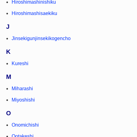
Hiroshimashinishiku
Hiroshimashisaekiku
J
Jinsekigunjinsekikogencho
K
Kureshi
M
Miharashi
Miyoshishi
O
Onomichishi
Ootakeshi