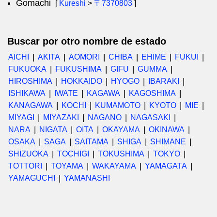
Gomachi
[
Kureshi
>
〒7370803
]
Buscar por otro nombre de estado
AICHI
AKITA
AOMORI
CHIBA
EHIME
FUKUI
FUKUOKA
FUKUSHIMA
GIFU
GUMMA
HIROSHIMA
HOKKAIDO
HYOGO
IBARAKI
ISHIKAWA
IWATE
KAGAWA
KAGOSHIMA
KANAGAWA
KOCHI
KUMAMOTO
KYOTO
MIE
MIYAGI
MIYAZAKI
NAGANO
NAGASAKI
NARA
NIGATA
OITA
OKAYAMA
OKINAWA
OSAKA
SAGA
SAITAMA
SHIGA
SHIMANE
SHIZUOKA
TOCHIGI
TOKUSHIMA
TOKYO
TOTTORI
TOYAMA
WAKAYAMA
YAMAGATA
YAMAGUCHI
YAMANASHI