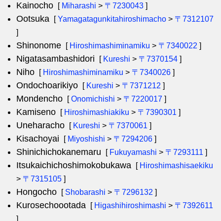
Kainocho
[
Miharashi
>
〒7230043
]
Ootsuka
[
Yamagatagunkitahiroshimacho
>
〒7312107
]
Shinonome
[
Hiroshimashiminamiku
>
〒7340022
]
Nigatasambashidori
[
Kureshi
>
〒7370154
]
Niho
[
Hiroshimashiminamiku
>
〒7340026
]
Ondochoarikiyo
[
Kureshi
>
〒7371212
]
Mondencho
[
Onomichishi
>
〒7220017
]
Kamiseno
[
Hiroshimashiakiku
>
〒7390301
]
Uneharacho
[
Kureshi
>
〒7370061
]
Kisachoyai
[
Miyoshishi
>
〒7294206
]
Shinichichokanemaru
[
Fukuyamashi
>
〒7293111
]
Itsukaichichoshimokobukawa
[
Hiroshimashisaekiku
>
〒7315105
]
Hongocho
[
Shobarashi
>
〒7296132
]
Kurosechoootada
[
Higashihiroshimashi
>
〒7392611
]