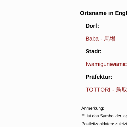
Ortsname in Engl
Dorf:
Baba
-
馬場
Stadt:
Iwamiguniwami
Präfektur:
TOTTORI
-
鳥
Anmerkung:
〒 ist das Symbol der jap
Postleitzahldaten: zulet