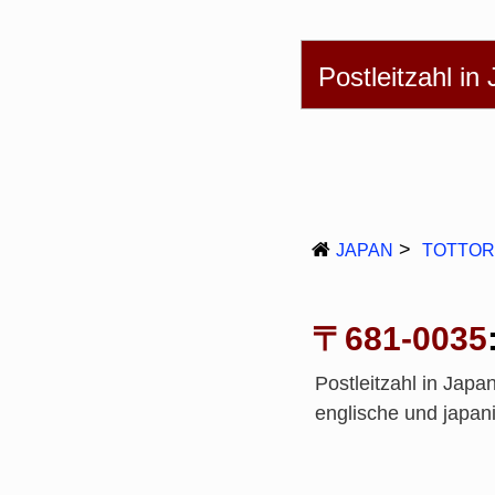
English
简体
繁
Postleitzahl in
JAPAN
TOTTOR
〒681-0035
Postleitzahl in Ja
englische und japan