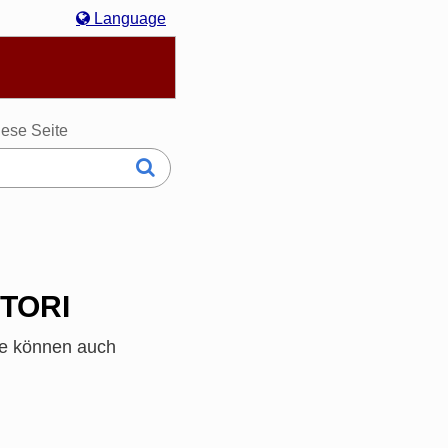
Language
hasa Melayu
한국어
Italiano
日本語
ese Seite
TTORI
ie können auch