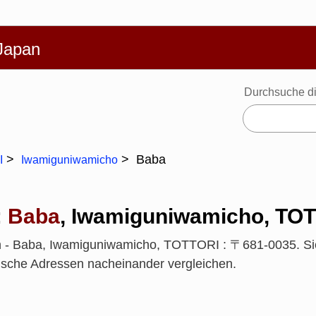
Deutsch
體
Español
Português
Русский
Français
Ba
 Japan
Durchsuche di
Baba
I
Iwamiguniwamicho
:
Baba
, Iwamiguniwamicho, TO
pan - Baba, Iwamiguniwamicho, TOTTORI : 〒681-0035. S
ische Adressen nacheinander vergleichen.