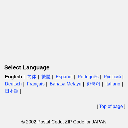
Select Language
English
简体
繁體
Español
Português
Русский
Deutsch
Français
Bahasa Melayu
한국어
Italiano
日本語
[
Top of page
]
© 2002 Postal Code, ZIP Code for JAPAN