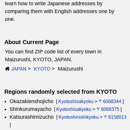
learn how to write Japanese addresses by
comparing them with English addresses one by
one.
About Current Page
You can find ZIP code list of every town in
Maizurushi, KYOTO, JAPAN.
Maizurushi
JAPAN
KYOTO
Regions randomly selected from KYOTO
Okazakienshojicho
[
Kyotoshisakyoku
>
〒6068344
]
Shinkurumayacho
[
Kyotoshisakyoku
>
〒6068375
]
Katsurashimizucho
[
Kyotoshinishikyoku
>
〒6158013
]