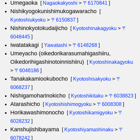
Umegaoka
[
Nagaokakyoshi
>
〒6170841
]
Nishikyogokunishimukogawaracho
[
Kyotoshiukyoku
>
〒6150837
]
Nishinokyotokudaijicho
[
Kyotoshinakagyoku
>
〒
6048445
]
Iwatatakagi
[
Yawatashi
>
〒6148268
]
Umeyacho (oikedorikarasumahigashiiru,
Oikedorihigashinotoinnishiiru)
[
Kyotoshinakagyoku
>
〒6048186
]
Tanakakamiookubocho
[
Kyotoshisakyoku
>
〒
6068237
]
Nishigamoharinokicho
[
Kyotoshikitaku
>
〒6038823
]
Atarashicho
[
Kyotoshishimogyoku
>
〒6008308
]
Horikawashimonocho
[
Kyotoshikamigyoku
>
〒
6028232
]
Kanshujishibayama
[
Kyotoshiyamashinaku
>
〒
6078242
]