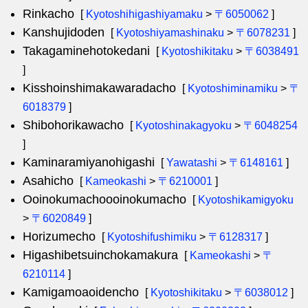
Rinkacho
[
Kyotoshihigashiyamaku
>
〒6050062
]
Kanshujidoden
[
Kyotoshiyamashinaku
>
〒6078231
]
Takagaminehotokedani
[
Kyotoshikitaku
>
〒6038491
]
Kisshoinshimakawaradacho
[
Kyotoshiminamiku
>
〒
6018379
]
Shibohorikawacho
[
Kyotoshinakagyoku
>
〒6048254
]
Kaminaramiyanohigashi
[
Yawatashi
>
〒6148161
]
Asahicho
[
Kameokashi
>
〒6210001
]
Ooinokumachoooinokumacho
[
Kyotoshikamigyoku
>
〒6020849
]
Horizumecho
[
Kyotoshifushimiku
>
〒6128317
]
Higashibetsuinchokamakura
[
Kameokashi
>
〒
6210114
]
Kamigamoaoidencho
[
Kyotoshikitaku
>
〒6038012
]