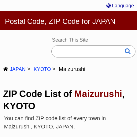
Language
English
简体
繁體
Español
Português
Русский
Postal Code, ZIP Code for JAPAN
Deutsch
Français
Bahasa Melayu
한국어
Italiano
日本語
Search This Site
Maizurushi
JAPAN
KYOTO
ZIP Code List of
Maizurushi
,
KYOTO
You can find ZIP code list of every town in
Maizurushi, KYOTO, JAPAN.