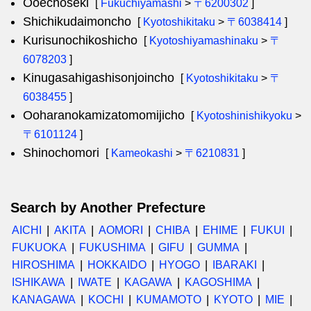
Ooechoseki
[
Fukuchiyamashi
>
〒6200302
]
Shichikudaimoncho
[
Kyotoshikitaku
>
〒6038414
]
Kurisunochikoshicho
[
Kyotoshiyamashinaku
>
〒
6078203
]
Kinugasahigashisonjoincho
[
Kyotoshikitaku
>
〒
6038455
]
Ooharanokamizatomomijicho
[
Kyotoshinishikyoku
>
〒6101124
]
Shinochomori
[
Kameokashi
>
〒6210831
]
Search by Another Prefecture
AICHI
AKITA
AOMORI
CHIBA
EHIME
FUKUI
FUKUOKA
FUKUSHIMA
GIFU
GUMMA
HIROSHIMA
HOKKAIDO
HYOGO
IBARAKI
ISHIKAWA
IWATE
KAGAWA
KAGOSHIMA
KANAGAWA
KOCHI
KUMAMOTO
KYOTO
MIE