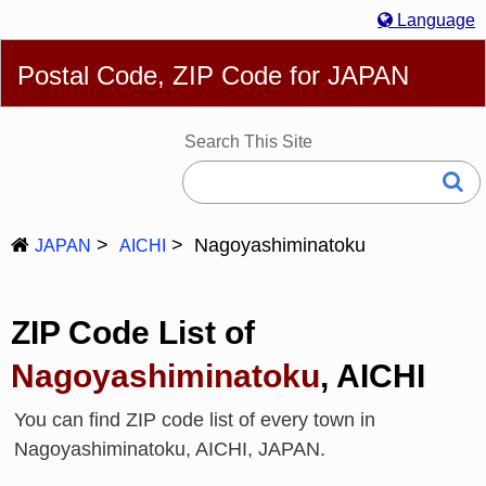
Language
English
简体
繁體
Español
Português
Русский
Postal Code, ZIP Code for JAPAN
Deutsch
Français
Bahasa Melayu
한국어
Italiano
日本語
Search This Site
Nagoyashiminatoku
JAPAN
AICHI
ZIP Code List of
Nagoyashiminatoku
, AICHI
You can find ZIP code list of every town in
Nagoyashiminatoku, AICHI, JAPAN.