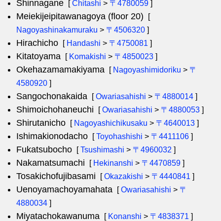
Shinnagane
[
Chitashi
>
〒4780059
]
Meiekijeipitawanagoya (floor 20)
[
Nagoyashinakamuraku
>
〒4506320
]
Hirachicho
[
Handashi
>
〒4750081
]
Kitatoyama
[
Komakishi
>
〒4850023
]
Okehazamamakiyama
[
Nagoyashimidoriku
>
〒
4580920
]
Sangochonakaida
[
Owariasahishi
>
〒4880014
]
Shimoichohaneuchi
[
Owariasahishi
>
〒4880053
]
Shirutanicho
[
Nagoyashichikusaku
>
〒4640013
]
Ishimakionodacho
[
Toyohashishi
>
〒4411106
]
Fukatsubocho
[
Tsushimashi
>
〒4960032
]
Nakamatsumachi
[
Hekinanshi
>
〒4470859
]
Tosakichofujibasami
[
Okazakishi
>
〒4440841
]
Uenoyamachoyamahata
[
Owariasahishi
>
〒
4880034
]
Miyatachokawanuma
[
Konanshi
>
〒4838371
]