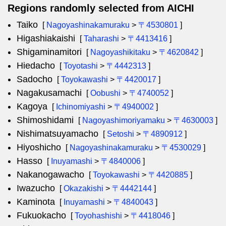
Regions randomly selected from AICHI
Taiko
[
Nagoyashinakamuraku
>
〒4530801
]
Higashiakaishi
[
Taharashi
>
〒4413416
]
Shigaminamitori
[
Nagoyashikitaku
>
〒4620842
]
Hiedacho
[
Toyotashi
>
〒4442313
]
Sadocho
[
Toyokawashi
>
〒4420017
]
Nagakusamachi
[
Oobushi
>
〒4740052
]
Kagoya
[
Ichinomiyashi
>
〒4940002
]
Shimoshidami
[
Nagoyashimoriyamaku
>
〒4630003
]
Nishimatsuyamacho
[
Setoshi
>
〒4890912
]
Hiyoshicho
[
Nagoyashinakamuraku
>
〒4530029
]
Hasso
[
Inuyamashi
>
〒4840006
]
Nakanogawacho
[
Toyokawashi
>
〒4420885
]
Iwazucho
[
Okazakishi
>
〒4442144
]
Kaminota
[
Inuyamashi
>
〒4840043
]
Fukuokacho
[
Toyohashishi
>
〒4418046
]